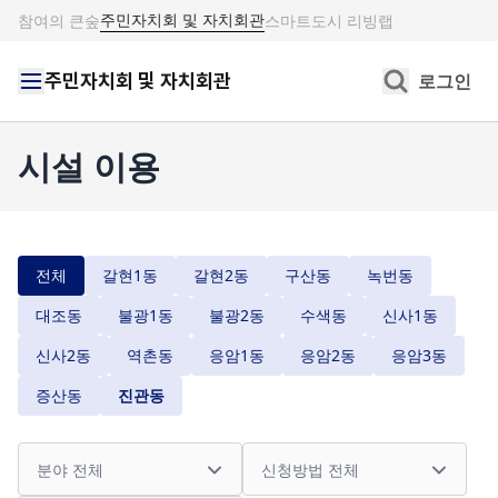
주민자치회 및 자치회관
참여의 큰숲
스마트도시 리빙랩
주민자치회 및 자치회관
로그인
시설 이용
전체
갈현1동
갈현2동
구산동
녹번동
대조동
불광1동
불광2동
수색동
신사1동
신사2동
역촌동
응암1동
응암2동
응암3동
증산동
진관동
분야
신청방법
이용대상