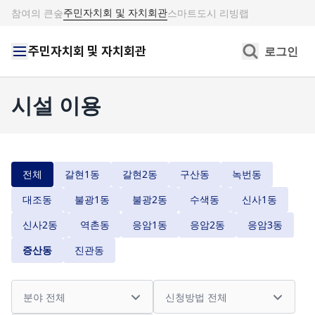
주민자치회 및 자치회관
참여의 큰숲
스마트도시 리빙랩
주민자치회 및 자치회관
로그인
시설 이용
전체
갈현1동
갈현2동
구산동
녹번동
대조동
불광1동
불광2동
수색동
신사1동
신사2동
역촌동
응암1동
응암2동
응암3동
증산동
진관동
분야
신청방법
이용대상