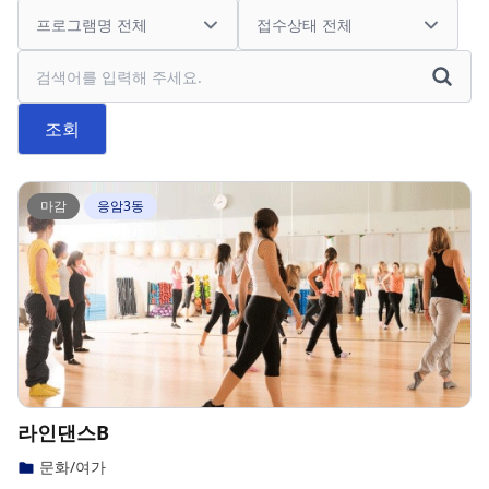
검색어
조회
마감
응암3동
라인댄스B
문화/여가