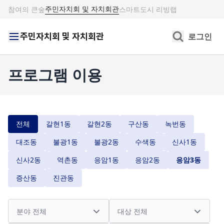
주민자치회 및 자치회관
참여의 큰숲
스마트도시 리빙랩
주민자치회 및 자치회관
로그인
프로그램 이용
전체
갈현1동
갈현2동
구산동
녹번동
대조동
불광1동
불광2동
수색동
신사1동
신사2동
역촌동
응암1동
응암2동
응암3동
증산동
진관동
분야
대상
프로그램
접수상태