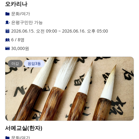
오카리나
문화/여가
은평구민만 가능
2026.06.15. 오전 09:00
~
2026.06.16. 오후 05:00
6 / 8명
30,000
원
마감
응암3동
서예교실(한자)
문화/여가