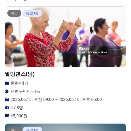
마감
응암3동
웰빙댄스(남)
문화/여가
은평구민만 가능
2026.06.15. 오전 09:00
~
2026.06.16. 오후 05:00
4 / 8명
45,000
원
마감
응암3동