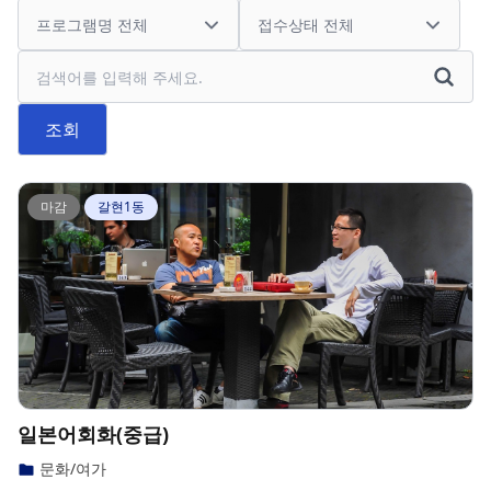
검색어
조회
마감
갈현1동
일본어회화(중급)
문화/여가