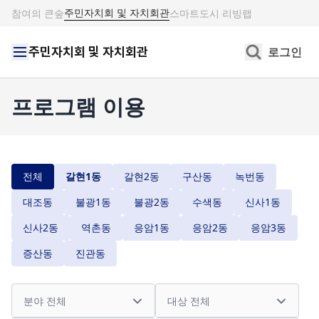
주민자치회 및 자치회관
참여의 큰숲
스마트도시 리빙랩
주민자치회 및 자치회관
로그인
프로그램 이용
전체
갈현1동
갈현2동
구산동
녹번동
대조동
불광1동
불광2동
수색동
신사1동
신사2동
역촌동
응암1동
응암2동
응암3동
증산동
진관동
분야
대상
프로그램
접수상태