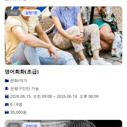
마감
갈현1동
영어회화(초급)
문화/여가
은평구민만 가능
2026.06.15. 오전 09:00
~
2026.06.16. 오후 06:00
6 / 6명
30,000
원
마감
갈현1동