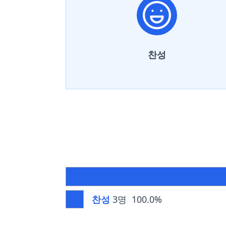
찬성
찬성
3명
100.0%