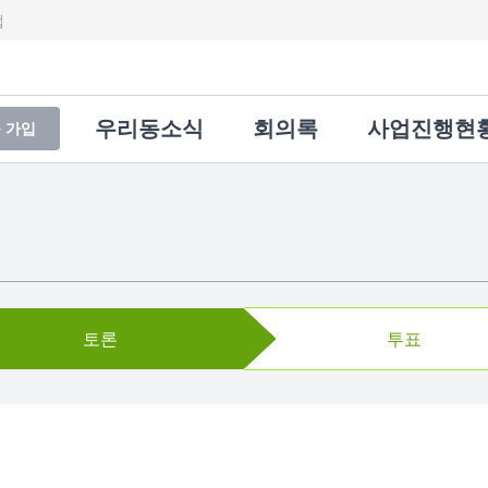
랩
우리동소식
회의록
사업진행현
 가입
토론
투표