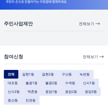
주민의 손으로 만들어가는 리빙랩에 함께하세요
주민사업제안
전체보기
참여신청
전체보기
전체
갈현1동
갈현2동
구산동
녹번동
대조동
불광1동
불광2동
수색동
신사1동
신사2동
역촌동
응암1동
응암2동
응암3동
증산동
진관동