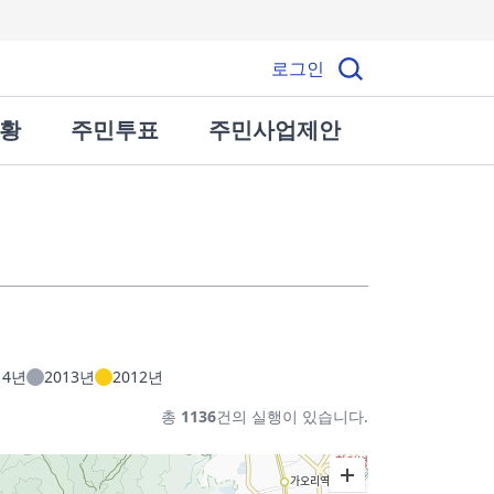
로그인
황
주민투표
주민사업제안
제안사업
14년
2013년
2012년
총
1136
건의 실행이 있습니다.