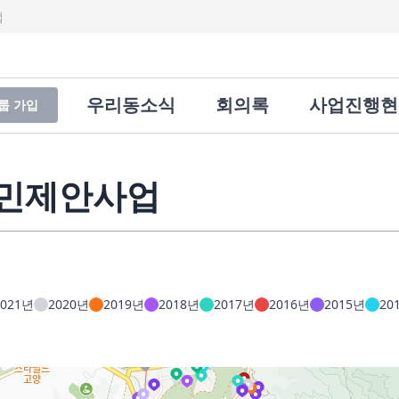
랩
우리동소식
회의록
사업진행현
룹 가입
주민제안사업
2021년
2020년
2019년
2018년
2017년
2016년
2015년
20