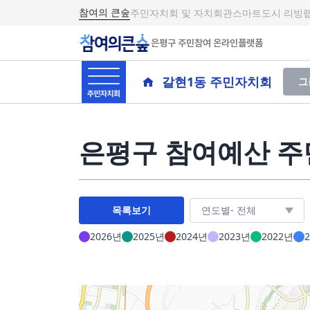
참여의 큰숲
주민자치회 및 자치회관
스마트도시 리빙
은평구 주민참여 온라인플랫폼
갈현1동 주민자치회
그
은평구 참여예산 
목록보기
2026년
2025년
2024년
2023년
2022년