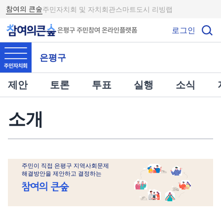
참여의 큰숲
주민자치회 및 자치회관
스마트도시 리빙랩
로그인
은평구 주민참여 온라인플랫폼
은평구
제안
토론
투표
실행
소식
소개
주민이 직접 은평구 지역사회문제
해결방안을 제안하고 결정하는