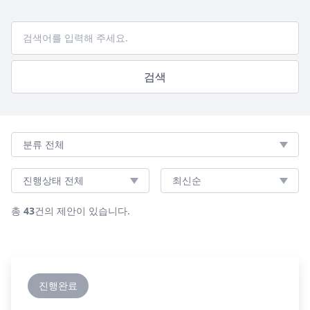
검색어
검색
분류
진행상태
정렬순서
총
43
건의 제안이 있습니다.
진행완료