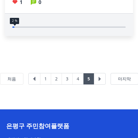
로웨이스트 교육/쓰레기 분
1
0
2 %
이전
다음
처음
1
2
3
4
5
마지막
은평구 주민참여플랫폼