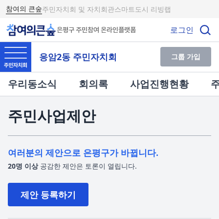
참여의 큰숲
주민자치회 및 자치회관
스마트도시 리빙랩
로그인
은평구 주민참여 온라인플랫폼
응암2동 주민자치회
그룹 가입
우리동소식
회의록
사업진행현황
주민사업제안
여러분의 제안으로 은평구가 바뀝니다.
20명 이상
공감한 제안은 토론이 열립니다.
제안 등록하기