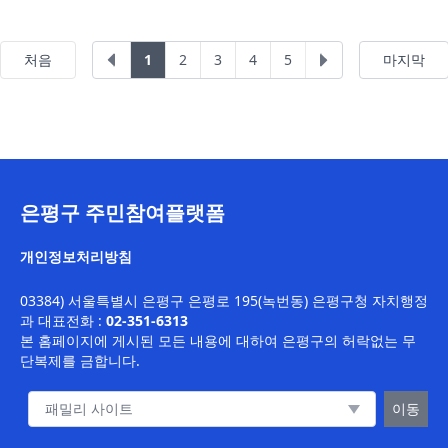
이전
다음
처음
1
2
3
4
5
마지막
은평구 주민참여플랫폼
개인정보처리방침
03384) 서울특별시 은평구 은평로 195(녹번동) 은평구청 자치행정
과
대표전화 :
02-351-6313
본 홈페이지에 게시된 모든 내용에 대하여 은평구의 허락없는 무
단복제를 금합니다.
패밀리 사이트 이동
이동