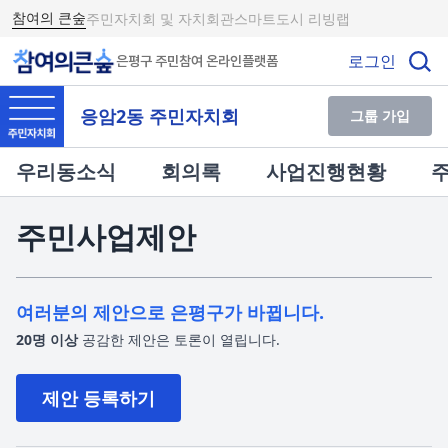
참여의 큰숲
주민자치회 및 자치회관
스마트도시 리빙랩
로그인
은평구 주민참여 온라인플랫폼
응암2동 주민자치회
그룹 가입
우리동소식
회의록
사업진행현황
주민사업제안
여러분의 제안으로 은평구가 바뀝니다.
20명 이상
공감한 제안은 토론이 열립니다.
제안 등록하기