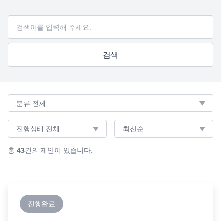
검색어
검색
분류
진행상태
정렬순서
총
43
건의 제안이 있습니다.
진행완료