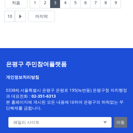
처음
1
2
3
4
5
6
7
8
9
10
마지막
은평구 주민참여플랫폼
개인정보처리방침
03384) 서울특별시 은평구 은평로 195(녹번동) 은평구청 자치행정
과
대표전화 :
02-351-6313
본 홈페이지에 게시된 모든 내용에 대하여 은평구의 허락없는 무
단복제를 금합니다.
패밀리 사이트 이동
이동