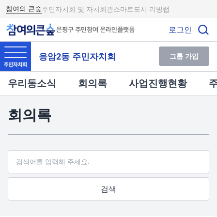
참여의 큰숲
주민자치회 및 자치회관
스마트도시 리빙랩
로그인
은평구 주민참여 온라인플랫폼
응암2동 주민자치회
그룹 가입
우리동소식
회의록
사업진행현황
회의록
소식 검색
검색