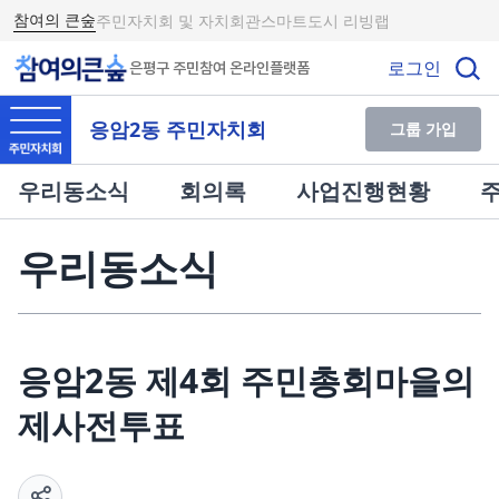
참여의 큰숲
주민자치회 및 자치회관
스마트도시 리빙랩
로그인
은평구 주민참여 온라인플랫폼
응암2동 주민자치회
그룹 가입
우리동소식
회의록
사업진행현황
우리동소식
응암2동 제4회 주민총회마을의
제사전투표