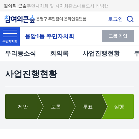
참여의 큰숲
주민자치회 및 자치회관
스마트도시 리빙랩
로그인
은평구 주민참여 온라인플랫폼
응암1동 주민자치회
그룹 가입
우리동소식
회의록
사업진행현황
사업진행현황
제안
토론
투표
실행