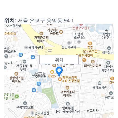
위치:
서울 은평구 응암동 94-1
위치
위치